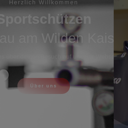
HERZLICH WILLKOMMEN
SPORTSCHÜTZEN
FFAU AM WILDEN K
reuen uns über deinen Besuch auf unserer Web
ÜBER UNS